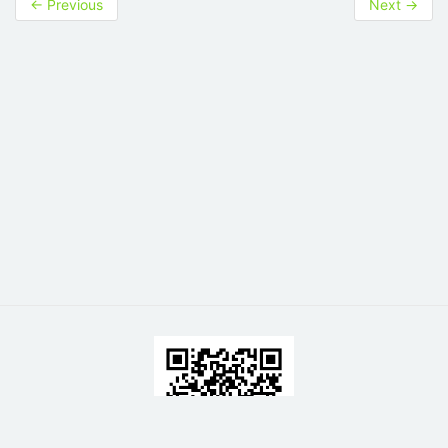
←
Previous
Next
→