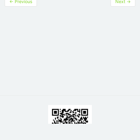
←
Previous
Next
→