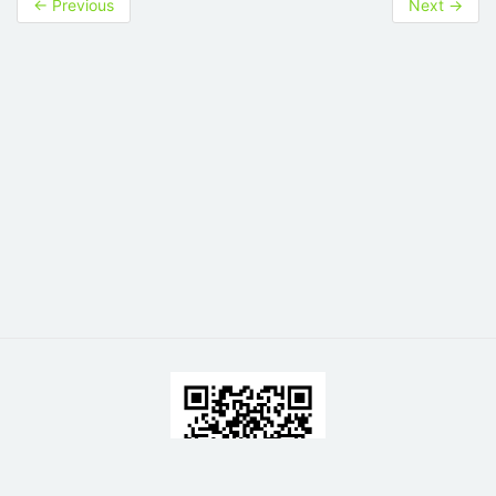
←
Previous
Next
→