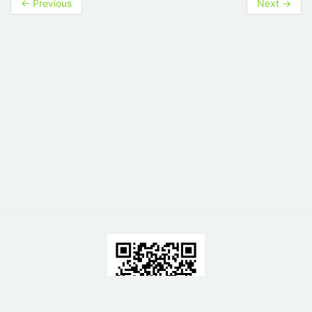
←
Previous
Next
→